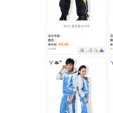
8011-黄色复合中学
适合年龄：
适
颜色：
颜
￥0.00
单件价:
单
￥0.00
￥