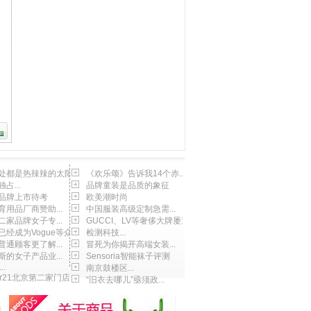
处都是热辣辣的太阳
《欢乐颂》告诉我14个赤...
占...
品牌童装是品质的象征
品牌上市待考
欧美潮时尚
育用品厂商赞助...
中国服装高级定制急需...
二家品牌女子专...
GUCCI、LV等奢侈大牌屡遭...
经成为Vogue等众...
检测科技...
普通顾客更了解...
冒死为你揭开高端女装...
斯的女子产品业...
Sensoria智能袜子评测
..
南京鼓楼区...
ver21北京第二家门店...
“旧衣去哪儿”亟须政...