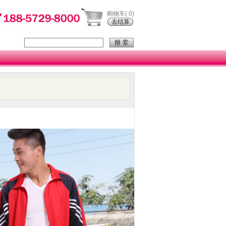
购物车(
0
)
去结算