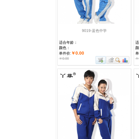
9019-蓝色中学
适合年龄：
适
颜色：
颜
￥0.00
单件价:
单
￥0.00
￥