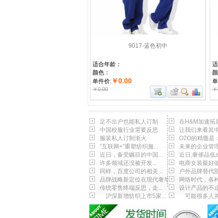
9017-蓝色初中
适合年龄：
适
颜色：
颜
￥0.00
单件价:
单
￥0.00
￥
足不出户也能私人订制
在H&M加速拓展
中国校服行业需要反思
让我们来看其中几
服装私人订制渐火
O2O的精髓是：
“互联网+”重塑纺织服...
未来的企业管理将
近日，备受瞩目的中国...
近日,奢侈品低成
许多领域还没被开发...
电商女装最好做的
同样，百度公司的相关...
户外品牌替代部分
品牌战略新定位在现代奢华
网络时代，各种基
传统零售终端反思，走...
设计产品的不
沪深新增纺织上市5家...
可能很多人并不