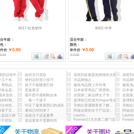
9017-红色初中
9002-中学
合年龄：
适合年龄：
色：
颜色：
￥0.00
￥0.00
件价:
单件价:
0.00
￥0.00
的过程中...
如何支付货款
虽然到处都是热辣辣的太阳
虽然到
个有...
便利店经营小技巧
洋品牌独占...
洋品牌独
帮助品...
孩子不能随便打扮
服装淘品牌上市待考
服装淘
会是...
贵族童话
日本体育用品厂商赞助...
日本体
本造价...
都不肥不瘦刚刚合体
全国第二家品牌女子专...
全国第
时期...
每一个孩子
篮球鞋已经成为Vogue等众...
篮球鞋已
传统...
印证了最青葱我们的成长
导购比普通顾客更了解...
导购比
于互...
暑假已经到来了
阿迪达斯的女子产品业...
阿迪达
Laures...
Laures.
止是设计师
虽然当下还是夏季
Forever21北京第二家门店...
Fore
想知...
谁说童装不需要时尚