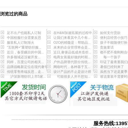
浏览过的商品
足不出户也能私人订制
在H&M加速拓展的过程中...
如何支付货款
中国校服行业需要反思
让我们来看其中几个有...
便利店经营小技巧
服装私人订制渐火
O2O的精髓是：帮助品...
孩子不能随便打扮
“互联网+”重塑纺织服...
未来的企业管理将会是...
贵族童话
近日，备受瞩目的中国...
近日,奢侈品低成本造价...
都不肥不瘦刚刚合
许多领域还没被开发...
电商女装最好做的时期...
每一个孩子
同样，百度公司的相关...
户外品牌替代部分传统...
印证了最青葱我们
品牌战略新定位在现代奢华
网络时代，各种基于互...
暑假已经到来了
传统零售终端反思，走...
设计产品的不止是设计师
虽然当下还是夏季
沪深新增纺织上市5家...
可能很多人并不想知...
谁说童装不需要时
服务热线:13957