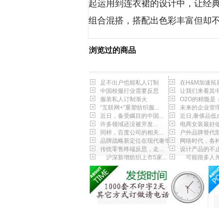
起运用到连衣裙的设计中，让经典
组合混搭，搭配出色彩丰富但却
浏览过的商品
足不出户也能私人订制
在H&M加速拓展
中国校服行业需要反思
让我们来看其中几
服装私人订制渐火
O2O的精髓是：
“互联网+”重塑纺织服...
未来的企业管理将
近日，备受瞩目的中国...
近日,奢侈品低成
许多领域还没被开发...
电商女装最好做的
同样，百度公司的相关...
户外品牌替代部分
品牌战略新定位在现代奢华
网络时代，各种基
传统零售终端反思，走...
设计产品的不
沪深新增纺织上市5家...
可能很多人并不