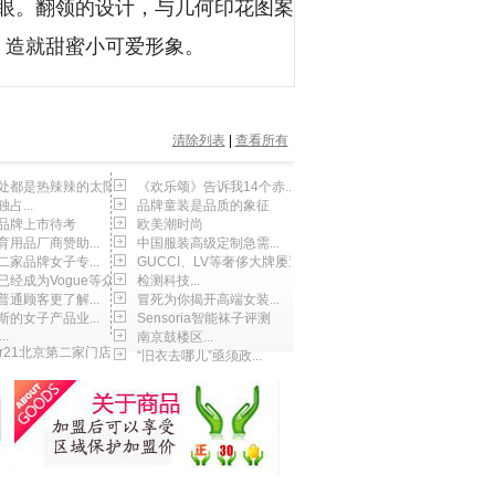
惹眼。翻领的设计，与几何印花图案
，造就甜蜜小可爱形象。
清除列表
|
查看所有
处都是热辣辣的太阳
《欢乐颂》告诉我14个赤...
占...
品牌童装是品质的象征
品牌上市待考
欧美潮时尚
育用品厂商赞助...
中国服装高级定制急需...
二家品牌女子专...
GUCCI、LV等奢侈大牌屡遭...
经成为Vogue等众...
检测科技...
普通顾客更了解...
冒死为你揭开高端女装...
斯的女子产品业...
Sensoria智能袜子评测
..
南京鼓楼区...
ver21北京第二家门店...
“旧衣去哪儿”亟须政...