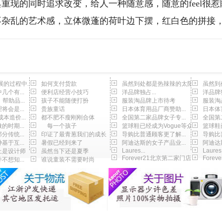
重现的同时追求改变，给人一种随意感，随意的feel很
不杂乱的艺术感，立体微蓬的荷叶边下摆，红白色的拼接
的过程中...
如何支付货款
虽然到处都是热辣辣的太阳
虽然到
个有...
便利店经营小技巧
洋品牌独占...
洋品牌独
帮助品...
孩子不能随便打扮
服装淘品牌上市待考
服装淘
会是...
贵族童话
日本体育用品厂商赞助...
日本体
本造价...
都不肥不瘦刚刚合体
全国第二家品牌女子专...
全国第
时期...
每一个孩子
篮球鞋已经成为Vogue等众...
篮球鞋已
传统...
印证了最青葱我们的成长
导购比普通顾客更了解...
导购比
于互...
暑假已经到来了
阿迪达斯的女子产品业...
阿迪达
Laures...
Laures.
止是设计师
虽然当下还是夏季
Forever21北京第二家门店...
Fore
想知...
谁说童装不需要时尚