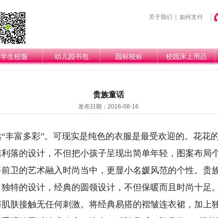
关于我们
|
如何支付
学生校服
幼儿园书包
园标校标
校园床上用品
贵族童话
发布日期：2016-08-16
“丰富多彩”。可现实是纯色的衣服是最受欢迎的。花花
洁利落的设计，不但把小孩子呈现出简单年轻，图案布局
将前卫的艺术融入时尚当中，更显小名媛风范的个性。
贵
独特的设计，经典的圆领设计，不但保暖而且时尚十足。
与肌肤接触无任何刺激。将经典易搭的褶皱连衣裙，加上